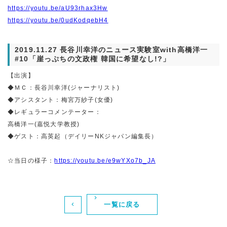
https://youtu.be/aU93rhax3Hw
https://youtu.be/0udKodqebH4
2019.11.27 長谷川幸洋のニュース実験室with高橋洋一
#10「崖っぷちの文政権 韓国に希望なし!?」
【出演】
◆ＭＣ：長谷川幸洋(ジャーナリスト)
◆アシスタント：梅宮万紗子(女優)
◆レギュラーコメンテーター：
高橋洋一(嘉悦大学教授)
◆ゲスト：高英起（デイリーNKジャパン編集長）
☆当日の様子：
https://youtu.be/e9wYXo7b_JA
一覧に戻る