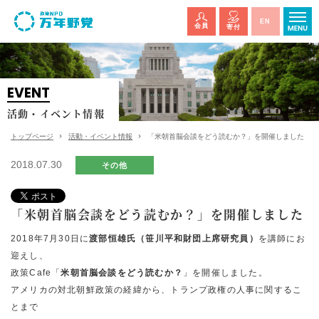
EN
会員
寄付
EVENT
活動・イベント情報
トップページ
活動・イベント情報
「米朝首脳会談をどう読むか？」を開催しました
2018.07.30
その他
「米朝首脳会談をどう読むか？」を開催しました
2018年7月30日に
渡部恒雄氏（笹川平和財団上席研究員）
を講師にお
迎えし、
政策Cafe「
米朝首脳会談をどう読むか？
」を開催しました。
アメリカの対北朝鮮政策の経緯から、トランプ政権の人事に関するこ
とまで