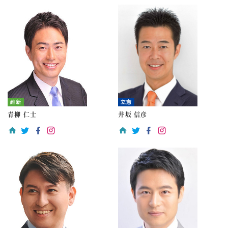
維新
立憲
青柳 仁士
井坂 信彦