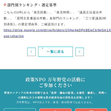
部門別ランキング・選定基準
こちらのURLから「発言回数」、「発言時間」、「議員立法提出件
数」、「質問主意書提出件数」各部門のランキング、「三ツ星議員(特
別表彰)」の選定理由等、ご確認頂けます。
https://drive.google.com/drive/folders/1QAp4wDPpBEwCbIfeGm
usp=sharing
一覧に戻る
政策NPO 万年野党の活動に
ご参加ください
野党やメディアの本来の役割である「政府・議会の監視」を補完・徹底し、
民間へ
の過剰な介入や規制を防ぎ経済社会の活性化を目指します！
万年野党は、NPO法人です。政党・政治団体ではありません。