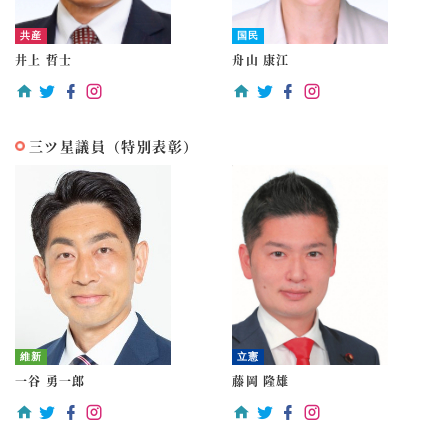
共産
国民
井上 哲士
舟山 康江
三ツ星議員（特別表彰）
維新
立憲
一谷 勇一郎
藤岡 隆雄