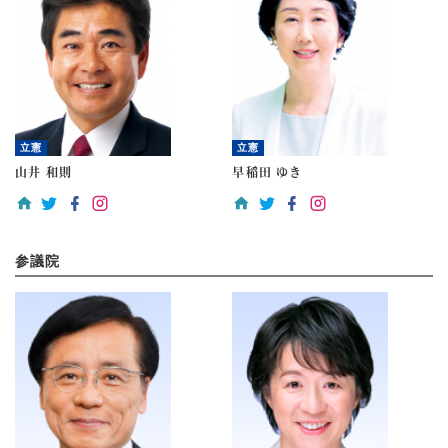
立憲
立憲
山井 和則
早稲田 ゆき
参議院