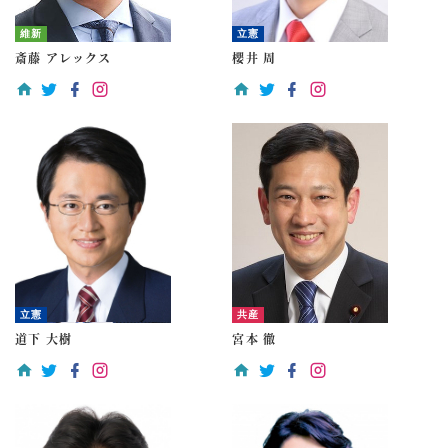
維新
立憲
斎藤 アレックス
櫻井 周
立憲
共産
道下 大樹
宮本 徹