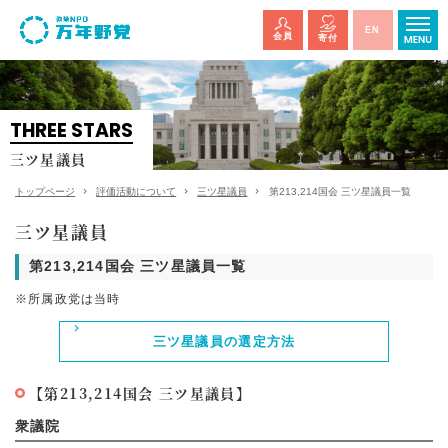
EN
会員
寄付
THREE STARS
三ツ星議員
トップページ
評価活動について
三ツ星議員
第213,214国会 三ツ星議員一覧
三ツ星議員
第213,214国会 三ツ星議員一覧
※所属政党は当時
三ツ星議員の選定方法
【第213,214国会 三ツ星議員】
衆議院