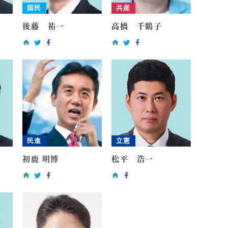
国民
共産
後藤 祐一
高橋 千鶴子
民進
立憲
初鹿 明博
松平 浩一