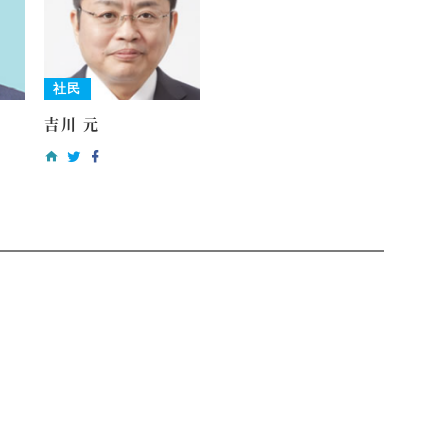
社民
吉川 元