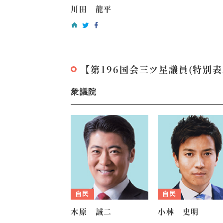
川田 龍平
【第196国会三ツ星議員(特別表
衆議院
自民
自民
木原 誠二
小林 史明