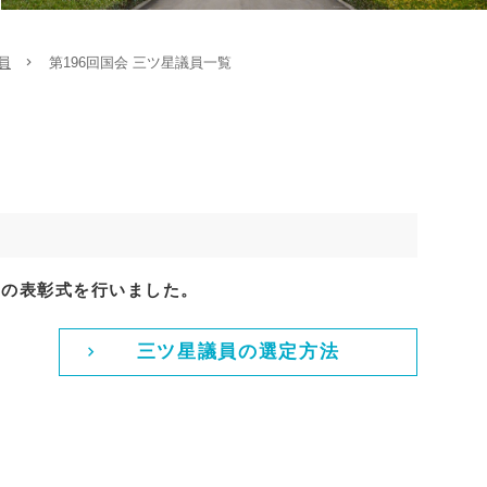
員
第196回国会 三ツ星議員一覧
員」の表彰式を行いました。
三ツ星議員の選定方法