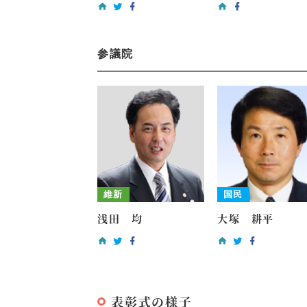
参議院
維新
国民
浅田 均
大塚 耕平
表彰式の様子