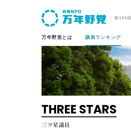
第196
万年野党とは
議員ランキング
THREE STARS
三ツ星議員