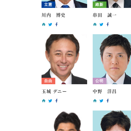
立憲
維新
川内 博史
串田 誠一
自由
公明
玉城 デニー
中野 洋昌